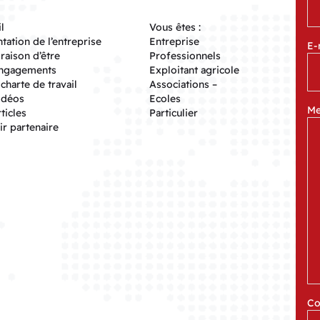
l
Vous êtes :
tation de l’entreprise
Entreprise
E-
raison d’être
Professionnels
ngagements
Exploitant agricole
charte de travail
Associations –
idéos
Ecoles
Me
ticles
Particulier
r partenaire
Co