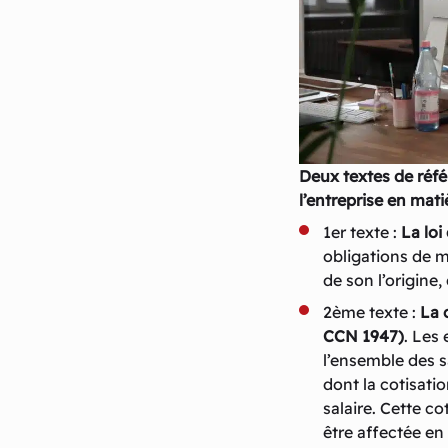
Deux textes de réfé
l’entreprise en mati
1er texte :
La loi
obligations de ma
de son l’origine,
2ème texte :
La 
CCN 1947)
. Les 
l’ensemble des s
dont la cotisati
salaire. Cette co
être affectée en 