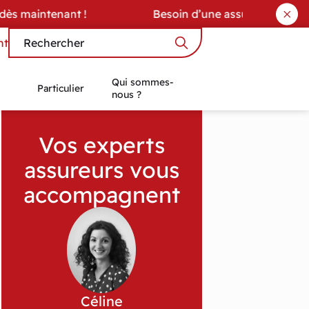
ès maintenant !
Besoin d’une assurance ? Cont
nt
Qui sommes-
Particulier
nous ?
Vos experts
assureurs vous
accompagnent
Céline