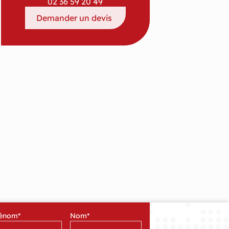
02 36 59 20 49
Demander un devis
énom
*
Nom
*