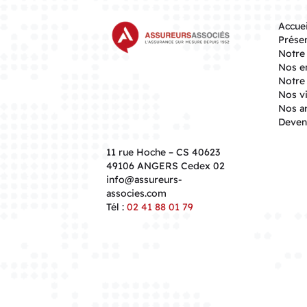
Accuei
Présen
Notre 
Nos e
Notre 
Nos v
Nos ar
Deveni
11 rue Hoche – CS 40623
49106
ANGERS Cedex 02
info@assureurs-
associes.com
Tél :
02 41 88 01 79