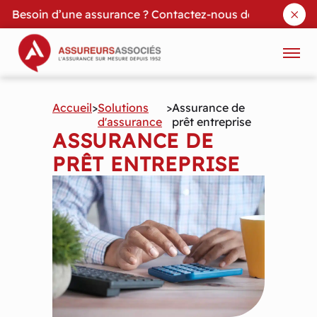
Besoin d’une assurance ? Contactez-nous dès maintenant
Skip to content
Accueil
>
Solutions
>
Assurance de
d'assurance
prêt entreprise
ASSURANCE DE
PRÊT ENTREPRISE