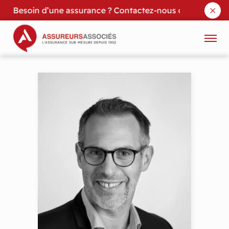
Besoin d’une assurance ? Contactez-nous dès maintenan
Skip to content